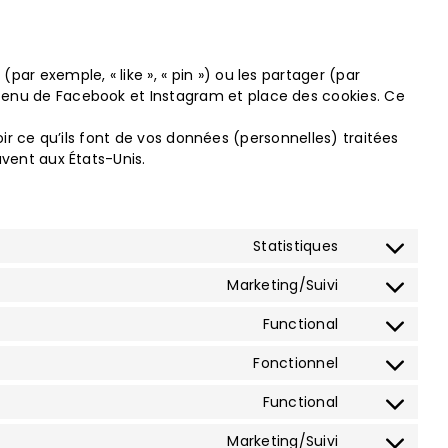
r exemple, « like », « pin ») ou les partager (par
enu de Facebook et Instagram et place des cookies. Ce
oir ce qu’ils font de vos données (personnelles) traitées
vent aux États-Unis.
Statistiques
Consent
to
Marketing/Suivi
Consent
service
to
woocommer
Functional
Consent
service
to
convertplus
Fonctionnel
Consent
service
to
wordpress
Functional
Consent
service
to
litespeed
Marketing/Suivi