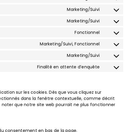
Consent
service
to
wordfence
Marketing/Suivi
Consent
service
to
adobe-
Marketing/Suivi
Consent
service
fonts
to
google-
Fonctionnel
Consent
service
fonts
to
google-
Marketing/Suivi, Fonctionnel
Consent
service
recaptcha
to
complianz
Marketing/Suivi
Consent
service
to
facebook
Finalité en attente d’enquête
Consent
service
to
instagram
service
divers
cation sur les cookies. Dès que vous cliquez sur
électionnés dans la fenêtre contextuelle, comme décrit
ez noter que notre site web pourrait ne plus fonctionner
on du consentement en bas de la page.